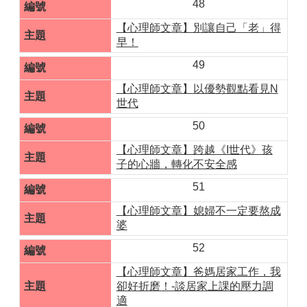
48
【心理師文章】別讓自己「老」得
早！
49
【心理師文章】以優勢觀點看見N
世代
50
【心理師文章】跨越《I世代》孩
子的心牆，轉化不安全感
51
【心理師文章】媳婦不一定要熬成
婆
52
【心理師文章】爸媽居家工作，我
卻好折磨！-談居家上課的壓力調
適