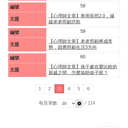
58
【心理師文章】善用長照2.0，減
緩老老照顧悲歌
59
【心理師文章】老老照顧將成常
態，因應照顧生活3方向
60
【心理師文章】孩子處在愛比較的
親戚之間，怎麼協助孩子呢？
1
2
3
4
5
6
每頁筆數
/
114