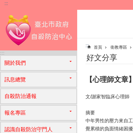
:::
跳到主要內容區塊
:::
首頁
衛教專區
:::
好文分享
關於我們
【心理師文章
訊息總覽
自殺防治通報
文/謝家智臨床心理師
報名專區
摘要
中年男性的壓力來自工
覺累積的負面情緒困擾
認識自殺防治守門人