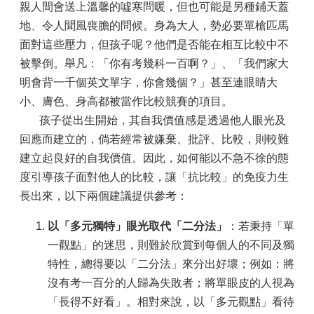
親人間會送上溫馨的噓寒問暖，但也可能是另種鋪天蓋
地、令人聞風喪膽的問候。身為大人，勢必要單槍匹馬
面對這些壓力，但孩子呢？他們是否能在相互比較中不
被擊倒。舉凡：「你有考幾科一百啊？」、「我們家大
明會背一千個英文單字，你會幾個？」甚至連眼睛大
小、膚色、身高都被當作比較競賽的項目。
孩子從出生開始，其自我價值感是透過他人眼光及
回應而建立的，倘若經常被嫌棄、批評、比較，則較難
建立起良好的自我價值。因此，如何能以不急不徐的態
度引導孩子面對他人的比較，讓「抗比較」的免疫力生
長出來，以下兩個建議提供參考：
以「多元獨特」眼光取代「二分法」
：若秉持「單
一觀點」的迷思，則難於欣賞到每個人的不同及獨
特性，總得要以「二分法」來分出好壞；例如：將
沒有考一百分的人歸為失敗者；將單眼皮的人視為
「長得不好看」。相對來說，以「多元觀點」看待