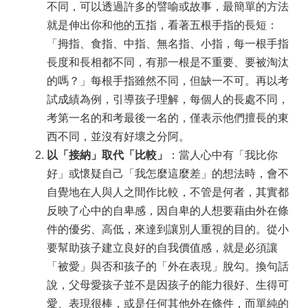
不同，可以透過許多的譬喻或故事，最簡單的方法
就是伸出你和他的五指，看著五根手指的長短：
「拇指、食指、中指、無名指、小指，每一根手指
長度和長相都不同，有那一根是不重要、要被淘汰
的嗎？」每根手指雖然不同，但缺一不可。再以考
試成績為例，引導孩子理解，每個人的長處不同，
考第一名的和考最後一名的，僅表示他們擅長的東
西不同，並沒有好壞之分阿。
以「接納」取代「比較」
：當人心中有「我比你
好」或懷疑自己「我怎麼這麼差」的想法時，會不
自覺地在人與人之間作比較，不管是何者，其實都
反映了心中的自卑感，因自卑的人想要藉由外在條
件的優劣、高低，來達到讓別人重視的目的。從小
要幫助孩子建立良好的自我價值感，就是必須讓
「被愛」與否和孩子的「外在表現」脫勾。換句話
說，父母愛孩子並不是因孩子的能力很好、生得可
愛、表現很棒，或是任何其他外在條件，而單純的