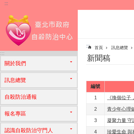
:::
跳到主要內容區塊
:::
首頁
訊息總覽
:::
新聞稿
關於我們
訊息總覽
編號
自殺防治通報
1
《換個位子，
2
青少年心理
報名專區
3
凝聚力量 
認識自殺防治守門人
4
珍愛生命 