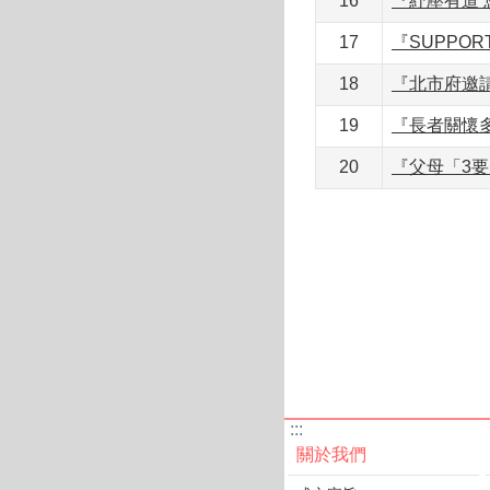
16
『紓壓有道
17
『SUPPO
18
『北市府邀
19
『長者關懷
20
『父母「3
:::
關於我們