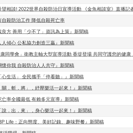
望相談! 2022世界自殺防治日宣導活動 《金魚相談室》直播記
市自殺防治工作 降低自殺死亡率
找良方 善用「少不了」資訊為上策』新聞稿
人人傾心 公私協力創造三贏』新聞稿
健康同學會」衛教主軸大型宣導活動 香堤登場 共同守護您的健康
關懷你我 自殺防治人人共守』新聞稿
「心生活」 全民攜手「停看聽」』新聞稿
．關．斬．將」，紓壓樂活一起來！』新聞稿
死亡率全國最低 有賴多元宣導』新聞稿
「說．出．來」，身心樂活一起來！』新聞稿
My 3P Life：正向態度、美好記錄、趣味野餐』新聞稿