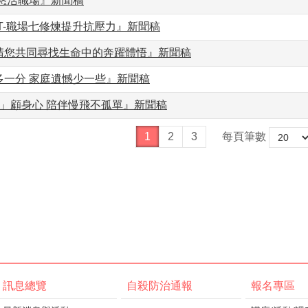
 悠活職場』新聞稿
RT-職場七修煉提升抗壓力』新聞稿
請您共同尋找生命中的奔躍體悟』新聞稿
多一分 家庭遺憾少一些』新聞稿
要」顧身心 陪伴慢飛不孤單』新聞稿
1
2
3
每頁筆數
訊息總覽
自殺防治通報
報名專區