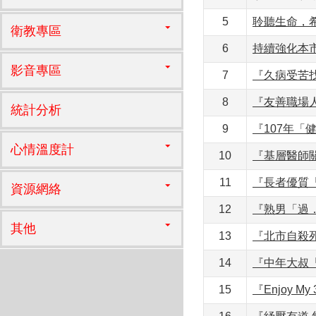
5
聆聽生命，希
衛教專區
6
持續強化本
影音專區
7
『久病受苦
8
『友善職場
統計分析
9
『107年「
心情溫度計
10
『基層醫師
11
『長者優質
資源網絡
12
『熟男「過
其他
13
『北市自殺
14
『中年大叔
15
『Enjoy 