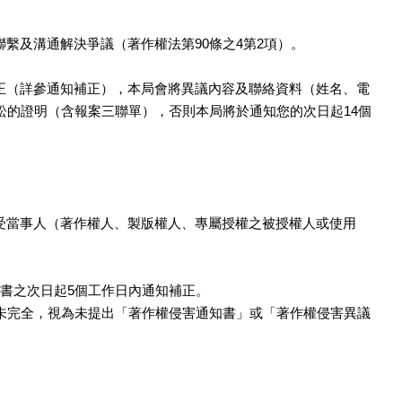
繫及溝通解決爭議（著作權法第90條之4第2項）。
正（詳參通知補正），本局會將異議內容及聯絡資料（姓名、電
訟的證明（含報案三聯單），否則本局將於通知您的次日起14個
受當事人（著作權人、製版權人、專屬授權之被授權人或使用
書之次日起5個工作日內通知補正。
未完全，視為未提出「著作權侵害通知書」或「著作權侵害異議