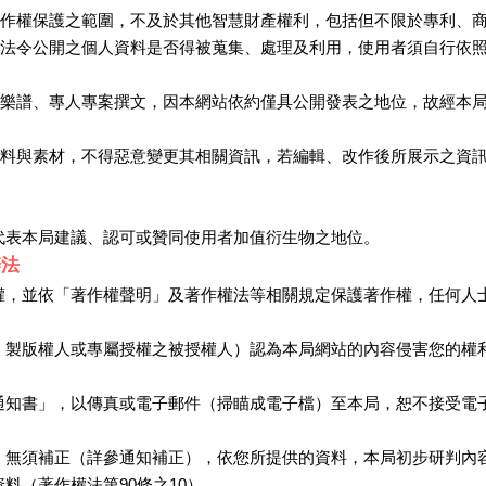
於著作權保護之範圍，不及於其他智慧財產權利，包括但不限於專利、
或依法令公開之個人資料是否得被蒐集、處理及利用，使用者須自行依
像、樂譜、專人專案撰文，因本網站依約僅具公開發表之地位，故經本
之資料與素材，不得惡意變更其相關資訊，若編輯、改作後所展示之資
代表本局建議、認可或贊同使用者加值衍生物之地位。
辦法
權，並依「著作權聲明」及著作權法等相關規定保護著作權，任何人
、製版權人或專屬授權之被授權人）認為本局網站的內容侵害您的權
通知書」，以傳真或電子郵件（掃瞄成電子檔）至本局，恕不接受電
」無須補正（詳參通知補正），依您所提供的資料，本局初步研判內
料（著作權法第90條之10）。