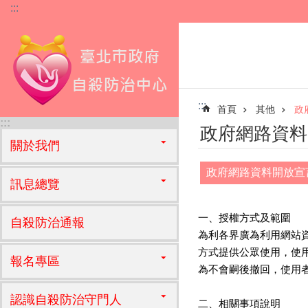
:::
跳到主要內容區塊
:::
首頁
其他
政
:::
政府網路資料
關於我們
政府網路資料開放宣
訊息總覽
一、授權方式及範圍
自殺防治通報
為利各界廣為利用網站
方式提供公眾使用，使
報名專區
為不會嗣後撤回，使用
認識自殺防治守門人
二、相關事項說明