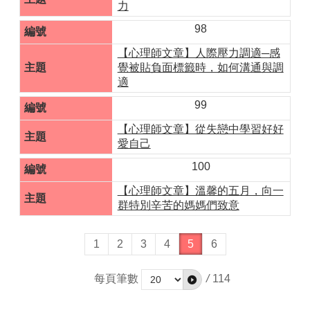
力
98
【心理師文章】人際壓力調適─感
覺被貼負面標籤時，如何溝通與調
適
99
【心理師文章】從失戀中學習好好
愛自己
100
【心理師文章】溫馨的五月，向一
群特別辛苦的媽媽們致意
1
2
3
4
5
6
每頁筆數
/
114