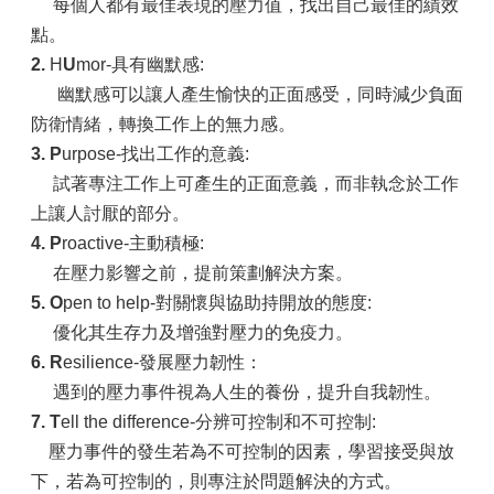
每個人都有最佳表現的壓力值，找出自己最佳的績效
點。
2.
H
U
mor-具有幽默感:
幽默感可以讓人產生愉快的正面感受，同時減少負面
防衛情緒，轉換工作上的無力感。
3.
P
urpose-找出工作的意義:
試著專注工作上可產生的正面意義，而非執念於工作
上讓人討厭的部分。
4.
P
roactive-主動積極:
在壓力影響之前，提前策劃解決方案。
5.
O
pen to help-對關懷與協助持開放的態度:
優化其生存力及增強對壓力的免疫力。
6.
R
esilience-發展壓力韌性：
遇到的壓力事件視為人生的養份，提升自我韌性。
7.
T
ell the difference-分辨可控制和不可控制:
壓力事件的發生若為不可控制的因素，學習接受與放
下，若為可控制的，則專注於問題解決的方式。