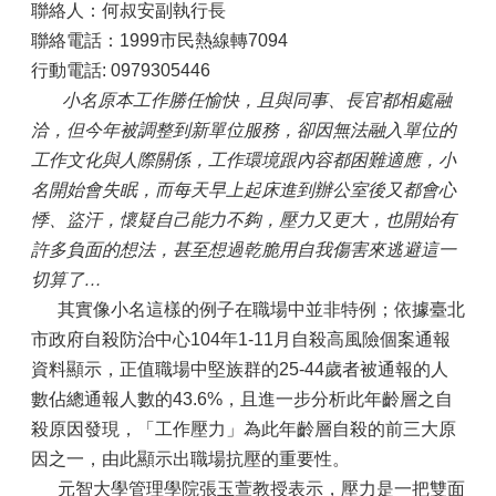
聯絡人：何叔安副執行長
聯絡電話：1999市民熱線轉7094
行動電話: 0979305446
小名原本工作勝任愉快，且與同事、長官都相處融
洽，但今年被調整到新單位服務，卻因無法融入單位的
工作文化與人際關係，工作環境跟內容都困難適應，小
名開始會失眠，而每天早上起床進到辦公室後又都會心
悸、盜汗，懷疑自己能力不夠，壓力又更大，也開始有
許多負面的想法，甚至想過乾脆用自我傷害來逃避這一
切算了…
其實像小名這樣的例子在職場中並非特例；依據臺北
市政府自殺防治中心104年1-11月自殺高風險個案通報
資料顯示，正值職場中堅族群的25-44歲者被通報的人
數佔總通報人數的43.6%，且進一步分析此年齡層之自
殺原因發現，「工作壓力」為此年齡層自殺的前三大原
因之一，由此顯示出職場抗壓的重要性。
元智大學管理學院張玉萱教授表示，壓力是一把雙面