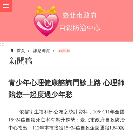
跳到主要內容區塊
:::
:::
首頁
訊息總覽
新聞稿
新聞稿
青少年心理健康諮詢門診上路 心理師
陪您一起度過少年愁
依據衛生福利部公布之統計資料，
105~111
年全國
15~24
歲自殺死亡率有攀升趨勢；臺北市政府自殺防治
中心指出，
112
年本市接獲
15~24
歲自殺企圖通報
1,640
案