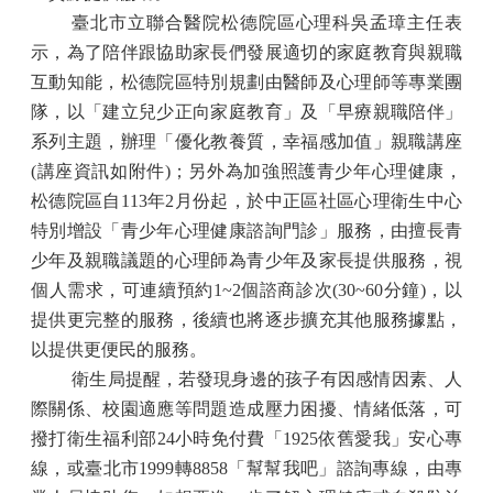
臺北市立聯合醫院松德院區心理科吳孟璋主任表
示，為了陪伴跟協助家長們發展適切的家庭教育與親職
互動知能，松德院區特別規劃由醫師及心理師等專業團
隊，以「建立兒少正向家庭教育」及「早療親職陪伴」
系列主題，辦理「優化教養質，幸福感加值」親職講座
(
講座資訊如附件
)
；另外為加強照護青少年心理健康，
松德院區自
113
年
2
月份起，於中正區社區心理衛生中心
特別增設「青少年心理健康諮詢門診」服務，由擅長青
少年及親職議題的心理師為青少年及家長提供服務，視
個人需求，可連續預約
1~2
個諮商診次
(30~60
分鐘
)
，以
提供更完整的服務，後續也將逐步擴充其他服務據點，
以提供更便民的服務。
衛生局提醒，若發現身邊的孩子有因感情因素、人
際關係、校園適應等問題造成壓力困擾、情緒低落，可
撥打衛生福利部
24
小時免付費「
1925
依舊愛我」安心專
線，或臺北市
1999
轉
8858
「幫幫我吧」諮詢專線，由專