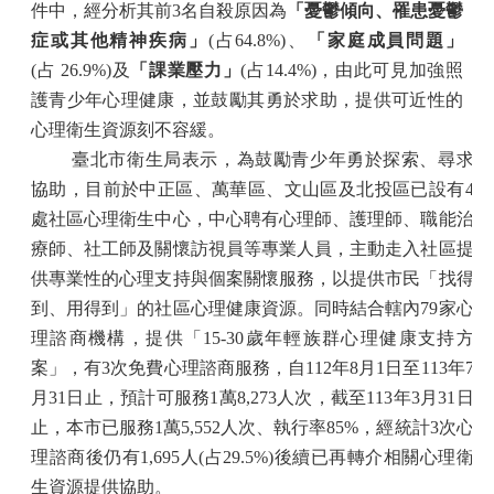
件中，經分析其前
3
名自殺原因為
「憂鬱傾向、罹患憂鬱
症或其他精神疾病」
(
占
64.8%)
、
「家庭成員問題」
(
占
26.9%)
及
「課業壓力」
(
占
14.4%)
，由此可見加強照
護青少年心理健康，並鼓勵其勇於求助，提供可近性的
心理衛生資源刻不容緩。
臺北市衛生局表示，為鼓勵青少年勇於探索、尋求
協助，目前於中正區、萬華區、文山區及北投區已設有
4
處社區心理衛生中心，中心聘有心理師、
護理師、職能治
療師、社工師及關懷訪視員等專業人員，主動走入社區提
供專業性的心理支持與個案關懷服務，以提供市民「找得
到、用得到」的社區心理健康資源。同時結合轄內
79
家心
理諮商機構，提供「
15-30
歲年輕族群心理健康支持方
案」，有
3
次免費心理諮商服務，自
112
年
8
月
1
日至
113
年
7
月
31
日止，預計可服務
1
萬
8,273
人次，截至
113
年
3
月
31
日
止，本市已服務
1
萬
5,552
人次、執行率
85%
，經統計
3
次心
理諮商後仍有
1,695
人
(
占
29.5%)
後續已再轉介相關心理衛
生資源提供協助。