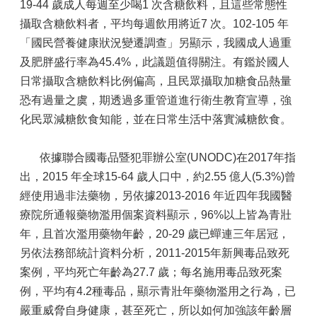
19-44 歲成人每週至少喝1 次含糖飲料，且這些常態性
攝取含糖飲料者，平均每週飲用將近7 次。102-105 年
「國民營養健康狀況變遷調查」另顯示，我國成人過重
及肥胖盛行率為45.4%，此議題值得關注。有鑑於國人
日常攝取含糖飲料比例偏高，且民眾攝取加糖食品熱量
恐有過量之虞，期透過多重管道進行衛生教育宣導，強
化民眾減糖飲食知能，並在日常生活中落實減糖飲食。
依據聯合國毒品暨犯罪辦公室(UNODC)在2017年指
出，2015 年全球15-64 歲人口中，約2.55 億人(5.3%)曾
經使用過非法藥物，另依據2013-2016 年近四年我國醫
療院所通報藥物濫用個案資料顯示，96%以上皆為青壯
年，且首次濫用藥物年齡，20-29 歲已蟬連三年居冠，
另依法務部統計資料分析，2011-2015年新興毒品致死
案例，平均死亡年齡為27.7 歲；每名施用毒品致死案
例，平均有4.2種毒品，顯示青壯年藥物濫用之行為，已
嚴重威脅自身健康，甚至死亡，所以如何加強該年齡層