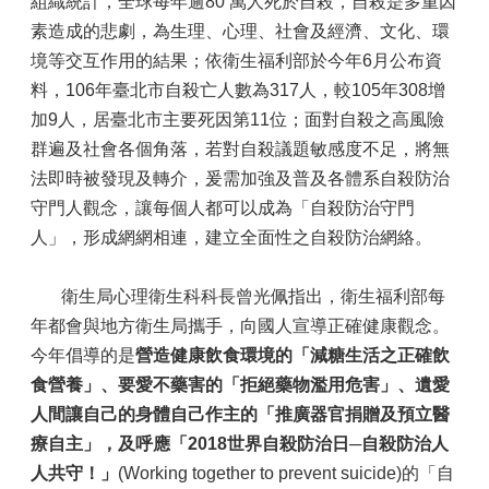
組織統計，全球每年逾80 萬人死於自殺，自殺是多重因
素造成的悲劇，為生理、心理、社會及經濟、文化、環
境等交互作用的結果；依衛生福利部於今年6月公布資
料，106年臺北市自殺亡人數為317人，較105年308增
加9人，居臺北市主要死因第11位；面對自殺之高風險
群遍及社會各個角落，若對自殺議題敏感度不足，將無
法即時被發現及轉介，爰需加強及普及各體系自殺防治
守門人觀念，讓每個人都可以成為「自殺防治守門
人」，形成網網相連，建立全面性之自殺防治網絡。
衛生局心理衛生科科長曾光佩指出，衛生福利部每
年都會與地方衛生局攜手，向國人宣導正確健康觀念。
今年倡導的是
營造健康飲食環境的「減糖生活之正確飲
食營養」、要愛不藥害的「拒絕藥物濫用危害」、遺愛
人間讓自己的身體自己作主的「推廣器官捐贈及預立醫
療自主」，及呼應「2018世界自殺防治日─自殺防治人
人共守！」
(Working together to prevent suicide)的「自