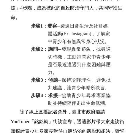
援
」
4
步驟，成為彼此的自殺防治守門人，共同守護
生
命。
步驟
1
：覺察
─透過日常生活及社群媒
體活動
(Ex. Instagram)
，了解家
中青少年有無異常身心狀況。
步驟
2
：詢問
─發現異常跡象，找尋適
切時機，主動詢問家中青少年
是否最近遭遇到什麼困難與壓
力。
步驟
3
：傾聽─
保持冷靜理性、避免批
判建議，讓青少年暢所欲言。
步驟
4
：求援─
協助青少年尋求專業協
助並持續陪伴走出生
命低潮。
除了
線上直播記者會外，臺北市政府邀請
YouTuber「銘銘就」街訪宣導，透過影片帶大家走訪街
頭探討青少年及家長對於自殺防治的觀點和想法，歡迎