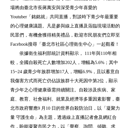
場將由臺北市長蔣萬安與深受青少年喜愛的
Youtuber
「銘銘就」共同直播，對談時下青少年最重要
的心理健康議題。凡是參與線上直播及蒞臨現場活動的
民眾們，有機會獲得精美禮品，歡迎市民朋友們立即至
Facebook
搜尋「臺北市社區心理衛生中心」一起觀看
！
依據
衛生福利部統計資料顯示，
111
年與
110
年相
較，全國自殺死亡人數增加
202
人
，增幅為
5.6%
；其中
15~24
歲青少年族群增加
17
人，增幅
6.9%
，且以蓄意自
我傷害方式而死亡仍佔該族群十大死因中第
2
位，顯示
青少年之心理健康亟需持續關注。
自殺涉及疾病、家
庭、教育、社會福利、就業及經濟等多重因素影響，臺
北市政府響應
9
月
10
日的世界自殺防治日，以「凝聚力
量
守護生命」為主題，透過線上直播記者會及網紅合
作，盼能凝聚市民之力，以「
覺察、詢問、傾聽、求