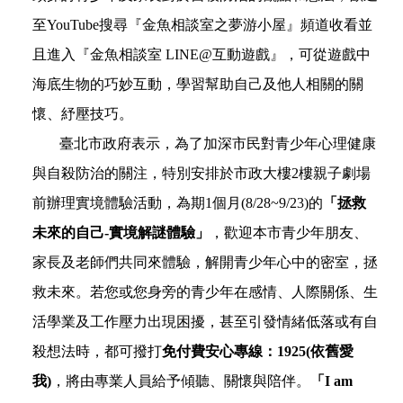
至YouTube搜尋『金魚相談室之夢游小屋』頻道收看並
且進入『金魚相談室 LINE@互動遊戲』，可從遊戲中
海底生物的巧妙互動，學習幫助自己及他人相關的關
懷、紓壓
技巧。
臺北市
政府表示，為了加深市民對青少年心理健康
與自殺防治的關注，特別安排於市政大樓2樓親子劇場
前辦理實境體驗活動，為期1個月(8/28~9/23)的
「拯救
未來的自己-實境解謎體驗」
，歡迎本市青少年朋友、
家長及老師們共同來體驗，解開青少年心中的密室，拯
救未來。若您或您身旁的青少年在感情、人際關係、生
活學業及工作壓力出現困擾，甚至引發情緒低落或有自
殺想法時，都
可撥打
免付費安心專線：
1925(
依舊愛
我
)
，將由專業人員給予傾聽
、
關懷與陪伴
。
「I am