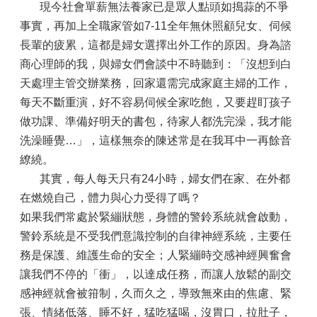
現今社會單薪無法養家已是眾人點頭如搗蒜的不爭
事實，再加上全職家管如7-11全年無休照顧兒女、伺候
長輩的疲累，這都是婦女選擇出外工作的原因。身為諮
商心理師的我，與婦女們會談中不時聽到：「沒想到白
天處理主管交辦業務，回家還需完成家庭主婦的工作，
每天不斷重演，好不容易伺候全家吃飽，又要趕盯孩子
做功課、準備好明天的書包，待家人都洗完澡，我才能
洗澡睡覺…」，這樣無奈的陳述常是在我耳中一再餘音
繚繞。
其實，每人每天只有24小時，婦女們在家、在外都
在燃燒自己，體力與心力受得了嗎？
如果我們常處於緊繃狀態，身體的警鈴系統就會啟動，
警鈴系統是不受我們意識控制的自律神經系統，主要任
務是保護、維護生命的安全；人緊繃時交感神經興奮會
讓我們不停的「衝」，以達成任務，而讓人放鬆的副交
感神經就會被箝制，久而久之，導致無來由的焦慮、緊
張、情緒低落、睡不好，猛吃猛喝，沒胃口，拉肚子，