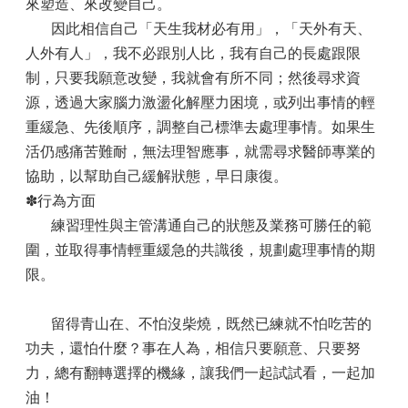
來塑造、來改變自己。
因此相信自己「天生我材必有用」，「天外有天、
人外有人」，我不必跟別人比，我有自己的長處跟限
制，只要我願意改變，我就會有所不同；然後尋求資
源，透過大家腦力激盪化解壓力困境，或列出事情的輕
重緩急、先後順序，調整自己標準去處理事情。如果生
活仍感痛苦難耐，無法理智應事，就需尋求醫師專業的
協助，以幫助自己緩解狀態，早日康復。
✽行為方面
練習理性與主管溝通自己的狀態及業務可勝任的範
圍，並取得事情輕重緩急的共識後，規劃處理事情的期
限。
留得青山在、不怕沒柴燒，既然已練就不怕吃苦的
功夫，還怕什麼？事在人為，相信只要願意、只要努
力，總有翻轉選擇的機緣，讓我們一起試試看，一起加
油！