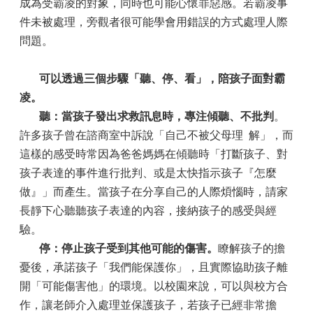
成為受霸凌的對象，同時也可能心懷罪惡感。若霸凌事
件未被處理，旁觀者很可能學會用錯誤的方式處理人際
問題。
可以透過三個步驟「聽、停、看」，陪孩子面對霸
凌。
聽：當孩子發出求救訊息時，專注傾聽、不批判
。
許多孩子曾在諮商室中訴說「自己不被父母理 解」，而
這樣的感受時常因為爸爸媽媽在傾聽時「打斷孩子、對
孩子表達的事件進行批判、或是太快指示孩子『怎麼
做』」而產生。當孩子在分享自己的人際煩惱時，請家
長靜下心聽聽孩子表達的內容，接納孩子的感受與經
驗。
停：停止孩子受到其他可能的傷害。
瞭解孩子的擔
憂後，承諾孩子「我們能保護你」，且實際協助孩子離
開「可能傷害他」的環境。以校園來說，可以與校方合
作，讓老師介入處理並保護孩子，若孩子已經非常擔