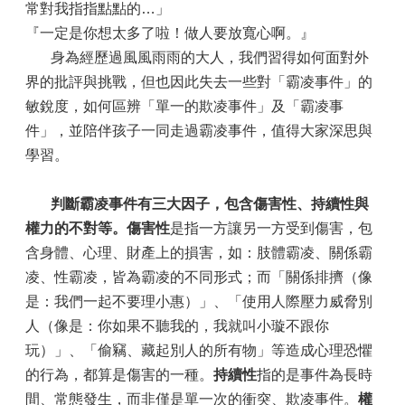
常對我指指點點的…」
『一定是你想太多了啦！做人要放寬心啊。』
身為經歷過風風雨雨的大人，我們習得如何面對外
界的批評與挑戰，但也因此失去一些對「霸凌事件」的
敏銳度，如何區辨「單一的欺凌事件」及「霸凌事
件」，並陪伴孩子一同走過霸凌事件，值得大家深思與
學習。
判斷霸凌事件有三大因子，包含傷害性、持續性與
權力的不對等。
傷害性
是指一方讓另一方受到傷害，包
含身體、心理、財產上的損害，如：肢體霸凌、關係霸
凌、性霸凌，皆為霸凌的不同形式；而「關係排擠（像
是：我們一起不要理小惠）」、「使用人際壓力威脅別
人（像是：你如果不聽我的，我就叫小璇不跟你
玩）」、「偷竊、藏起別人的所有物」等造成心理恐懼
的行為，都算是傷害的一種。
持續性
指的是事件為長時
間、常態發生，而非僅是單一次的衝突、欺凌事件。
權