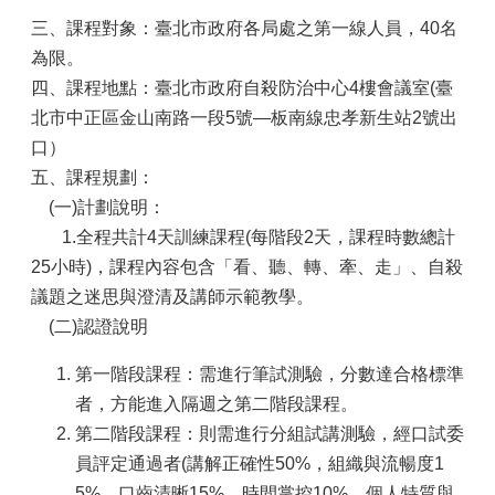
三、課程對象：臺北市政府各局處之第一線人員，40名
為限。
四、課程地點：臺北市政府自殺防治中心4樓會議室(臺
北市中正區金山南路一段5號—板南線忠孝新生站2號出
口）
五、課程規劃：
(一)計劃說明：
1.全程共計4天訓練課程(每階段2天，課程時數總計
25小時)，課程內容包含「看、聽、轉、牽、走」、自殺
議題之迷思與澄清及講師示範教學。
(二)認證說明
第一階段課程：需進行筆試測驗，分數達合格標準
者，方能進入隔週之第二階段課程。
第二階段課程：則需進行分組試講測驗，經口試委
員評定通過者(講解正確性50%，組織與流暢度1
5%，口齒清晰15%，時間掌控10%，個人特質與