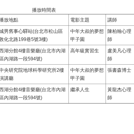
播放時間表
播放地點
電影主題
講師
城男舊事心驛站(台北市松山區
中年大叔的夢想
陳柏翰心理
敦化北路199巷5號3樓)
甲子園
師
西湖分館4樓音樂廳(台北市內湖
高年級實習生
盧美凡心理
區內湖路一段594號)
師
中央研究院地球科學研究所2樓
中年大叔的夢想
張書森博士
演講廳
甲子園
西湖分館4樓音樂廳(台北市內湖
繼承人生
黃龍杰心理
區內湖路一段594號)
師