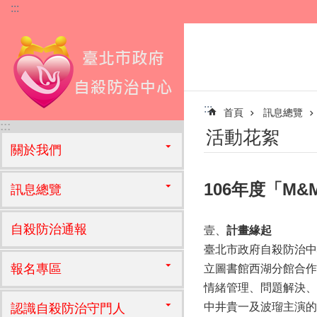
:::
跳到主要內容區塊
:::
首頁
訊息總覽
:::
活動花絮
關於我們
106年度「M
訊息總覽
自殺防治通報
壹、
計畫緣起
臺北市政府自殺防治中
報名專區
立圖書館西湖分館合作
情緒管理、問題解決、
中井貴一及波瑠主演的
認識自殺防治守門人