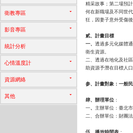
精采故事；第二場預計
何在新職場及不同世代
衛教專區
狂，因妻子意外受傷後
影音專區
貳、計畫目標
一、
透過多元化媒體通
統計分析
衛生資源。
二、透過在地化及社區
心情溫度計
助資源予潛在目標人口
資源網絡
参、
計畫對象：
一
般民
其他
肆、辦理單位
：
一
、
主辦單位：臺北市
二、合辦單位：財團法
伍、播放時間表
：