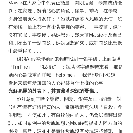
Maisie在大家心中代表正能量，開朗活潑，學業成績優
異；在家裡，扮演貼心的角色，懂事、乖巧；在學校，
與身邊朋友保持友好；「她就好像落入凡塵的天使，沒
有煩惱，臉上都一直掛著美麗的笑容。」事發前，似乎
沒有異狀…事發後，媽媽想起，幾天前Maisie提及自己
和朋友出了一點問題，媽媽回想起來，或許問題比想像
中嚴重得多……
姐姐Amy整理她的遺物時找到一張字條，上面寫著
「I'm fine」－「我很好」；試著將字條翻轉來看，那是
她內心最沈重的呼喊「help me」。我們也許不知道，
看起來總無憂無慮的人心裡裝著什麼樣的心事。
光鮮亮麗的外表下，其實藏著深深的憂傷…
你注意到了嗎？樂觀、開朗、愛笑及正向能量，對
於那些擁有這樣特質的人，常讓我們無法與「自殺」產
生聯想，即使如此，有自殺傾向的人，仍會試圖釋出警
訊，如同案例中的母親回想起Maisie曾提及人際方面的
困擾，當然，這並不是責怪母親沒有發現這些警訊，而