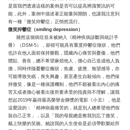
是當我們透過這樣的案例是否可以提高辨識警訊的可
能，此外，案例中描述著正能量與開朗，也讓我注意到
有一種「微笑抑鬱症」正悄然流行。
微笑抑鬱症（
smiling depression
）
雖然這個病症並未被納入《精神疾病診斷與統計手
冊》（DSM-5），卻很可能具有重度抑鬱症徵狀，他們
也許在他人面前保持樂觀，隱藏內心痛苦與憂傷，他們
體貼、善良，總不希望麻煩他人，擔心自己造成他人負
擔，同時伴隨憂鬱症癥狀，焦慮、疲憊、無望感等，亦
可能導致失眠，喪失興趣，甚至產生自殺傾向，他們保
持微笑，像是一種保護機制，他們不願被看出內心的痛
苦又或者擔心被看出後所要承受的指責與不理解，讓我
想起2019年贏得最高榮譽金獅獎的電影《小丑》，他是
這麼說的：「精神病最痛苦的，就是別人總希望他們假
裝自己正常」，以及「我的母親總是教我別忘了微笑，
戴上快樂的笑臉。她說我的人生使命是必須帶歡樂給所