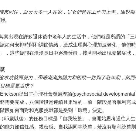
來同住，白天大多一人在家，兒女們皆在工作與上學，因對鄰
過。
實出現在許多退休後中老年人的生活中，他們就是所謂的「三
該如何安排時間和調節情緒，造成生理與心理加速老化，他們時
？」，這些疑問在漫漫長日中逐漸發酵，接著開始出現憂鬱症狀
麼
求成就而努力，帶著滿滿的體力和衝勁一路到了壯年期，然而
目標需要追求？
rickson提出了心理社會發展理論(psychosocial develop
務需要完成，八個階段是連續且累進的，前一階段是否順利完成
階段如何面對和克服挑戰卻是受到「環境」決定。
65歲以後）的任務目標是「自我統整」，會開始思考過往人生
的能力如信任感、親密感、自我認同等統整，若沒有順利統整則