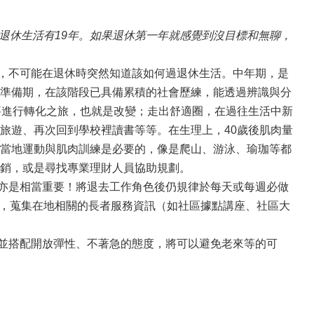
休，退休生活有19年。如果退休第一年就感覺到沒目標和無聊，
，不可能在退休時突然知道該如何過退休生活。中年期，是
準備期，在該階段已具備累積的社會歷練，能透過辨識與分
要進行轉化之旅，也就是改變；走出舒適圈，在過往生活中新
旅遊、再次回到學校裡讀書等等。在生理上，40歲後肌肉量
當地運動與肌肉訓練是必要的，像是爬山、游泳、瑜珈等都
銷，或是尋找專業理財人員協助規劃。
亦是相當重要！將退去工作角色後仍規律於每天或每週必做
)，蒐集在地相關的長者服務資訊（如社區據點講座、社區大
並搭配開放彈性、不著急的態度，將可以避免老來等的可