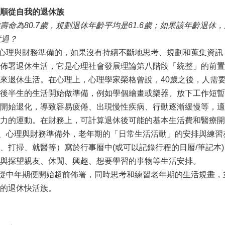
順從自我的退休族
壽命為80.7歲，規劃退休年齡平均是61.6歲；如果該年齡退
度過？
理與財務準備的，如果沒有持續不斷地思考、規劃和蒐集資訊
佈署退休生活，它是心理社會發展理論第八階段「統整」的前置
來退休生活。在心理上，心理學家榮格曾說，40歲之後，人需
後半生的生活開始做準備，例如學個繪畫或樂器、放下工作短暫
開始退化，導致容易疲倦、出現慢性疾病、行動逐漸緩慢等，適
力的運動。在財務上，可計算退休後可能的基本生活費和醫療開
心理與財務準備外，老年期的「日常生活活動」的安排與練習
、打掃、就醫等）寫於行事曆中(或可以記錄行程的日曆/筆記本
與探望親友、休閒、興趣、想要學習的事物等生活安排。
中年期便開始超前佈署，同時思考和練習老年期的生活規畫，
的退休快活族。