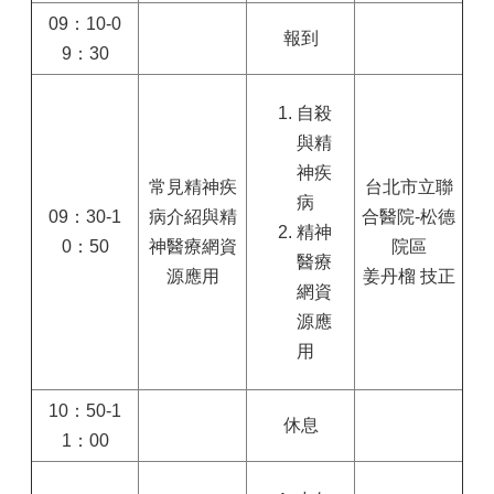
09：10-0
報到
9：30
自殺
與精
神疾
常見精神疾
台北市立聯
病
09：30-1
病介紹與精
合醫院-松德
精神
0：50
神醫療網資
院區
醫療
源應用
姜丹榴 技正
網資
源應
用
10：50-1
休息
1：00