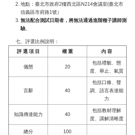
地點：臺北市政府2樓西北區N214會議室(臺北市
信義區市府路1號）
無法配合測試日期者，將無法通過進階種子講師測
驗
。
七、評選比例說明：
評 選 項 目
權 重
內 容
包括禮貌、態
儀態
20
度、舉止、氣質
包括口條、聲
言辭
40
調、語言表達能
力
包括教材理解
知識傳達能力
40
度、講解清晰度
總分
100