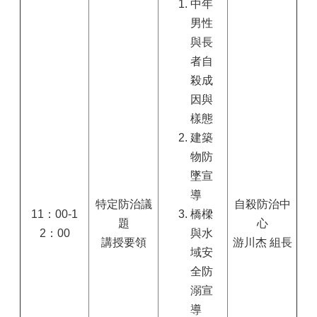
中年
男性
與長
者自
殺成
因與
樣態
建築
物防
墜宣
導
特定防治議
自殺防治中
11：00-1
橋樑
題
心
2：00
與水
講授要領
游川杰 組長
域安
全防
溺宣
導