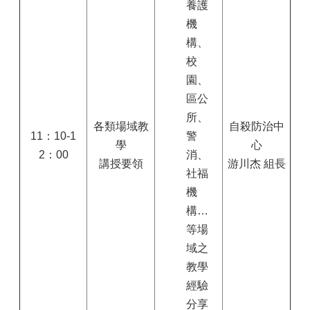
養護
機
構、
校
園、
區公
所、
各類場域教
自殺防治中
11：10-1
警
學
心
2：00
消、
講授要領
游川杰 組長
社福
機
構…
等場
域之
教學
經驗
分享