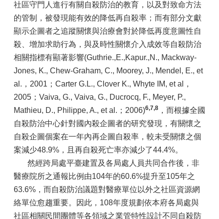
社區守門人進行有關自殺防治的教育，以及對致命方法
的管制，被發現能有效的降低再自殺率；而有部分文獻
顯示企圖者之追蹤關懷與治療會對於降低再度意圖性自
殺、增加求助行為，與及時性關懷介入成效等自殺防治
相關指標有顯著影響(Guthrie.,E.,Kapur.,N., Mackway-
Jones, K., Chew-Graham, C., Moorey, J., Mendel, E., et
al.，2001；Carter G.L., Clover K., Whyte IM, et al，
2005；Vaiva, G., Vaiva, G., Ducrocq, F., Meyer, P.,
6,7,8
Mathieu, D., Philippe, A., et al.；2006)
，而根據全國
自殺防治中心針對國內殺企圖者的研究發現，有關懷之
自殺企圖個案在一年內再企圖自殺率，較未受關懷之個
案減少48.9%，且再自殺死亡率亦減少了44.4%。
然經跨局處平臺建置及各局處人員共同合作後，非
醫療院所之通報比例由104年的60.6%提升至105年之
63.6%，而自殺防治議題對醫療單位以外之社區資源網
絡單位愈趨重要。因此，108年度規劃依本府各局處與
社區相關民間團體等各領域之業管特性設計不同自殺防