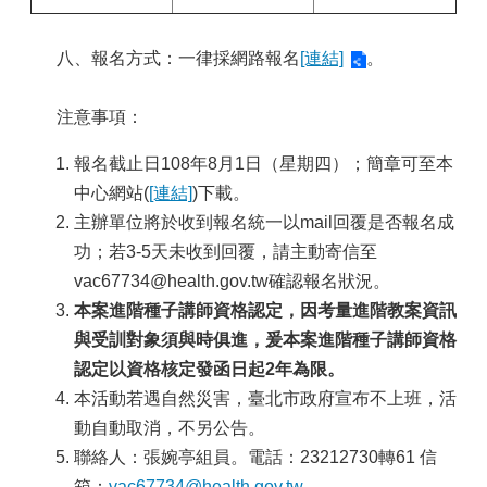
八、報名方式：一律採網路報名
[連結]
。
注意事項：
報名截止日108年8月1日（星期四）；簡章可至本
中心網站(
[連結]
)下載。
主辦單位將於收到報名統一以mail回覆是否報名成
功；若3-5天未收到回覆，請主動寄信至
vac67734@health.gov.tw確認報名狀況。
本案進階種子講師資格認定，因考量進階教案資訊
與受訓對象須與時俱進，爰本案進階種子講師資格
認定以資格核定發函日起
2
年為限。
本活動若遇自然災害，臺北市政府宣布不上班，活
動自動取消，不另公告。
聯絡人：張婉亭組員。電話：23212730轉61 信
箱：
vac67734@health.gov.tw